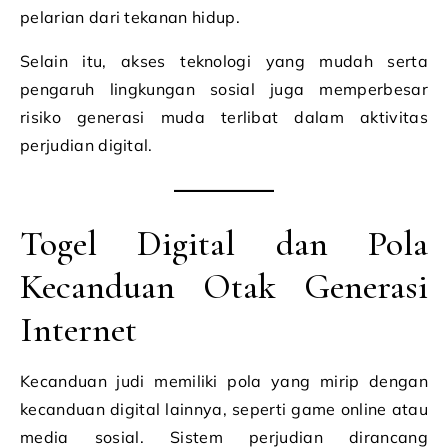
pelarian dari tekanan hidup.
Selain itu, akses teknologi yang mudah serta
pengaruh lingkungan sosial juga memperbesar
risiko generasi muda terlibat dalam aktivitas
perjudian digital.
Togel Digital dan Pola
Kecanduan Otak Generasi
Internet
Kecanduan judi memiliki pola yang mirip dengan
kecanduan digital lainnya, seperti game online atau
media sosial. Sistem perjudian dirancang