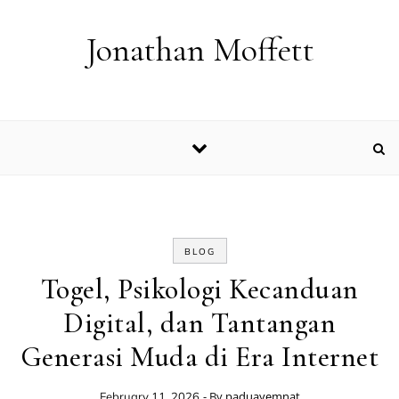
Skip to content
Jonathan Moffett
BLOG
Togel, Psikologi Kecanduan
Digital, dan Tantangan
Generasi Muda di Era Internet
- By
paduayemnat
February 11, 2026