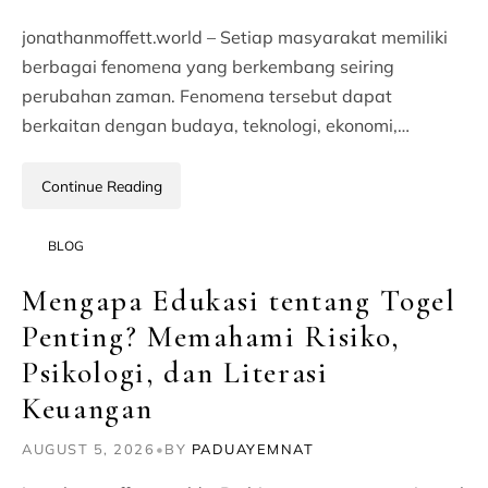
jonathanmoffett.world – Setiap masyarakat memiliki
berbagai fenomena yang berkembang seiring
perubahan zaman. Fenomena tersebut dapat
berkaitan dengan budaya, teknologi, ekonomi,…
Continue Reading
BLOG
Mengapa Edukasi tentang Togel
Penting? Memahami Risiko,
Psikologi, dan Literasi
Keuangan
AUGUST 5, 2026
•
BY
PADUAYEMNAT