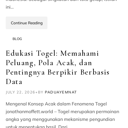
ini…
Continue Reading
BLOG
Edukasi Togel: Memahami
Peluang, Pola Acak, dan
Pentingnya Berpikir Berbasis
Data
JULY 22, 2026
•
BY
PADUAYEMNAT
Mengenal Konsep Acak dalam Fenomena Togel
jonathanmoffett.world – Togel merupakan permainan
angka yang menggunakan mekanisme pengundian
untuk menentukan hasil. Dari…