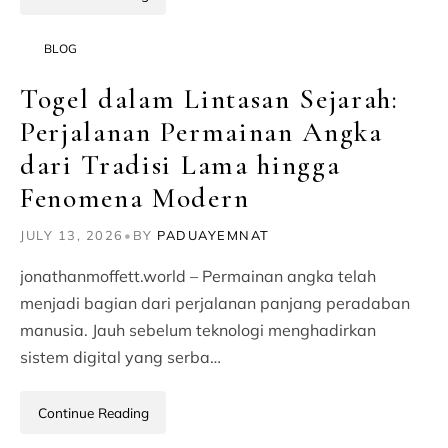
BLOG
Togel dalam Lintasan Sejarah:
Perjalanan Permainan Angka
dari Tradisi Lama hingga
Fenomena Modern
JULY 13, 2026
•
BY
PADUAYEMNAT
jonathanmoffett.world – Permainan angka telah
menjadi bagian dari perjalanan panjang peradaban
manusia. Jauh sebelum teknologi menghadirkan
sistem digital yang serba…
Continue Reading