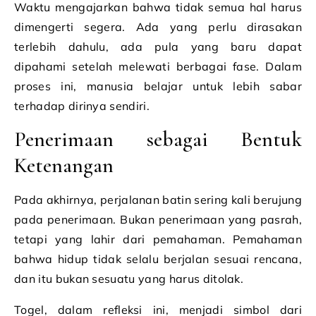
Waktu mengajarkan bahwa tidak semua hal harus
dimengerti segera. Ada yang perlu dirasakan
terlebih dahulu, ada pula yang baru dapat
dipahami setelah melewati berbagai fase. Dalam
proses ini, manusia belajar untuk lebih sabar
terhadap dirinya sendiri.
Penerimaan sebagai Bentuk
Ketenangan
Pada akhirnya, perjalanan batin sering kali berujung
pada penerimaan. Bukan penerimaan yang pasrah,
tetapi yang lahir dari pemahaman. Pemahaman
bahwa hidup tidak selalu berjalan sesuai rencana,
dan itu bukan sesuatu yang harus ditolak.
Togel, dalam refleksi ini, menjadi simbol dari