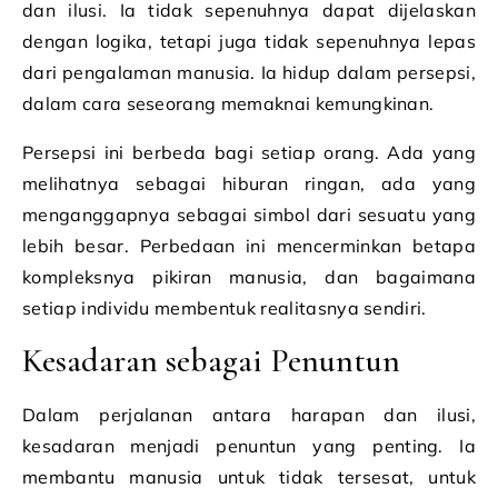
dan ilusi. Ia tidak sepenuhnya dapat dijelaskan
dengan logika, tetapi juga tidak sepenuhnya lepas
dari pengalaman manusia. Ia hidup dalam persepsi,
dalam cara seseorang memaknai kemungkinan.
Persepsi ini berbeda bagi setiap orang. Ada yang
melihatnya sebagai hiburan ringan, ada yang
menganggapnya sebagai simbol dari sesuatu yang
lebih besar. Perbedaan ini mencerminkan betapa
kompleksnya pikiran manusia, dan bagaimana
setiap individu membentuk realitasnya sendiri.
Kesadaran sebagai Penuntun
Dalam perjalanan antara harapan dan ilusi,
kesadaran menjadi penuntun yang penting. Ia
membantu manusia untuk tidak tersesat, untuk