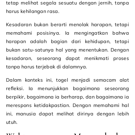
tetap melihat segala sesuatu dengan jernih, tanpa
harus kehilangan rasa.
Kesadaran bukan berarti menolak harapan, tetapi
memahami posisinya. Ia mengingatkan bahwa
harapan adalah bagian dari kehidupan, tetapi
bukan satu-satunya hal yang menentukan. Dengan
kesadaran, seseorang dapat menikmati proses
tanpa harus terjebak di dalamnya.
Dalam konteks ini, togel menjadi semacam alat
refleksi. Ia menunjukkan bagaimana seseorang
berpikir, bagaimana ia berharap, dan bagaimana ia
merespons ketidakpastian. Dengan memahami hal
ini, manusia dapat melihat dirinya dengan lebih
utuh.