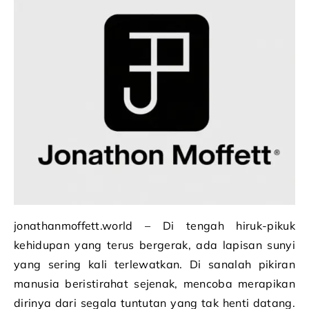
jonathanmoffett.world – Di tengah hiruk-pikuk
kehidupan yang terus bergerak, ada lapisan sunyi
yang sering kali terlewatkan. Di sanalah pikiran
manusia beristirahat sejenak, mencoba merapikan
dirinya dari segala tuntutan yang tak henti datang.