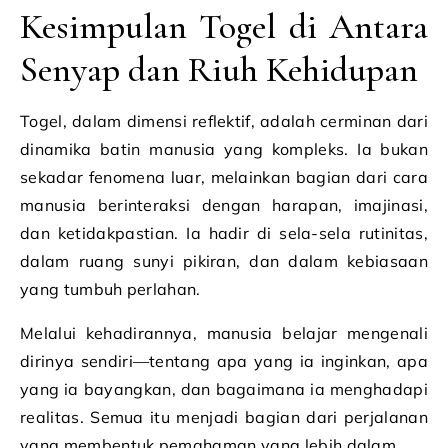
Kesimpulan Togel di Antara
Senyap dan Riuh Kehidupan
Togel, dalam dimensi reflektif, adalah cerminan dari
dinamika batin manusia yang kompleks. Ia bukan
sekadar fenomena luar, melainkan bagian dari cara
manusia berinteraksi dengan harapan, imajinasi,
dan ketidakpastian. Ia hadir di sela-sela rutinitas,
dalam ruang sunyi pikiran, dan dalam kebiasaan
yang tumbuh perlahan.
Melalui kehadirannya, manusia belajar mengenali
dirinya sendiri—tentang apa yang ia inginkan, apa
yang ia bayangkan, dan bagaimana ia menghadapi
realitas. Semua itu menjadi bagian dari perjalanan
yang membentuk pemahaman yang lebih dalam.