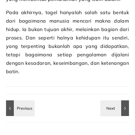
Pada akhirnya, togel hanyalah salah satu bentuk
dari bagaimana manusia mencari makna dalam
hidup. Ia bukan tujuan akhir, melainkan bagian dari
proses. Dan seperti halnya kehidupan itu sendiri,
yang terpenting bukanlah apa yang didapatkan,
tetapi bagaimana setiap pengalaman dijalani
dengan kesadaran, keseimbangan, dan ketenangan
batin.