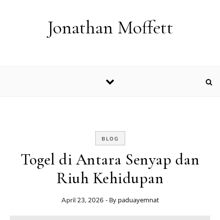
Skip to content
Jonathan Moffett
BLOG
Togel di Antara Senyap dan
Riuh Kehidupan
- By
paduayemnat
April 23, 2026