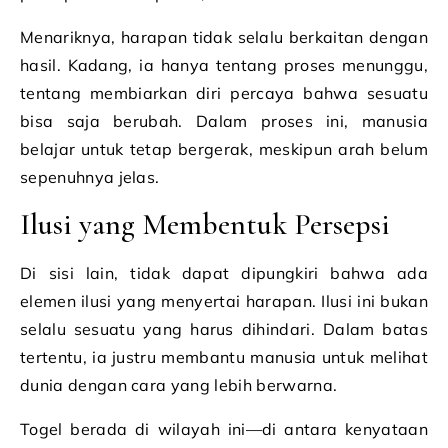
Menariknya, harapan tidak selalu berkaitan dengan
hasil. Kadang, ia hanya tentang proses menunggu,
tentang membiarkan diri percaya bahwa sesuatu
bisa saja berubah. Dalam proses ini, manusia
belajar untuk tetap bergerak, meskipun arah belum
sepenuhnya jelas.
Ilusi yang Membentuk Persepsi
Di sisi lain, tidak dapat dipungkiri bahwa ada
elemen ilusi yang menyertai harapan. Ilusi ini bukan
selalu sesuatu yang harus dihindari. Dalam batas
tertentu, ia justru membantu manusia untuk melihat
dunia dengan cara yang lebih berwarna.
Togel berada di wilayah ini—di antara kenyataan