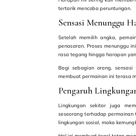
tertarik mencoba peruntungan.
Sensasi Menunggu Ha
Setelah memilih angka, pemai
penasaran. Proses menunggu ini
rasa tegang hingga harapan yang
Bagi sebagian orang, sensasi
membuat permainan ini terasa m
Pengaruh Lingkungan
Lingkungan sekitar juga mem
seseorang terhadap permainan te
lingkungan sosial, maka kemung
Hal ini membuat togel tetap men