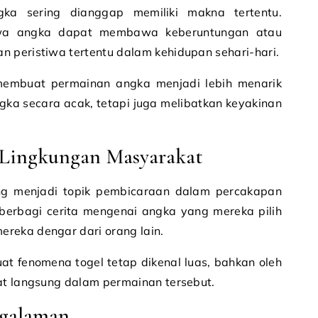
a sering dianggap memiliki makna tertentu.
wa angka dapat membawa keberuntungan atau
 peristiwa tertentu dalam kehidupan sehari-hari.
 membuat permainan angka menjadi lebih menarik
gka secara acak, tetapi juga melibatkan keyakinan
i Lingkungan Masyarakat
ing menjadi topik pembicaraan dalam percakapan
berbagi cerita mengenai angka yang mereka pilih
reka dengar dari orang lain.
 fenomena togel tetap dikenal luas, bahkan oleh
at langsung dalam permainan tersebut.
ngalaman