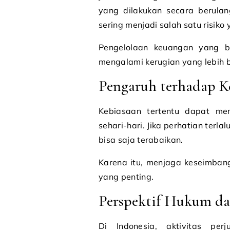
yang dilakukan secara berulan
sering menjadi salah satu risiko 
Pengelolaan keuangan yang bi
mengalami kerugian yang lebih 
Pengaruh terhadap K
Kebiasaan tertentu dapat me
sehari-hari. Jika perhatian terla
bisa saja terabaikan.
Karena itu, menjaga keseimban
yang penting.
Perspektif Hukum da
Di Indonesia, aktivitas pe