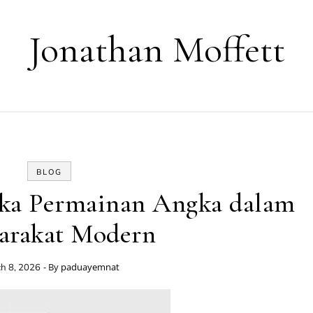
Jonathan Moffett
BLOG
ika Permainan Angka dalam
arakat Modern
- By
paduayemnat
h 8, 2026