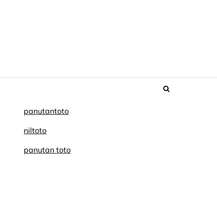
panutantoto
niltoto
panutan toto