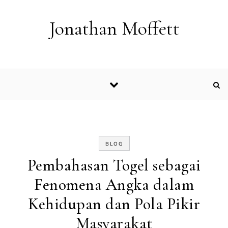
Skip to content
Jonathan Moffett
BLOG
Pembahasan Togel sebagai
Fenomena Angka dalam
Kehidupan dan Pola Pikir
Masyarakat