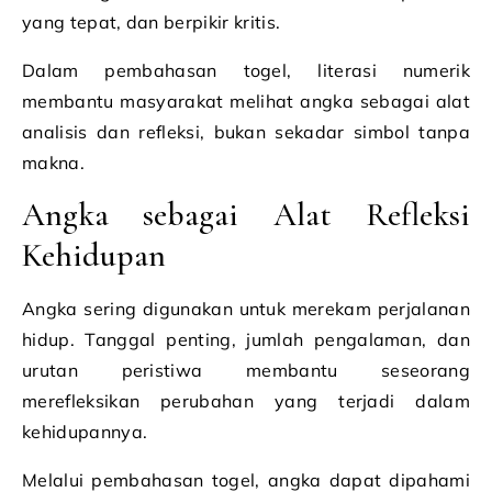
yang tepat, dan berpikir kritis.
Dalam pembahasan togel, literasi numerik
membantu masyarakat melihat angka sebagai alat
analisis dan refleksi, bukan sekadar simbol tanpa
makna.
Angka sebagai Alat Refleksi
Kehidupan
Angka sering digunakan untuk merekam perjalanan
hidup. Tanggal penting, jumlah pengalaman, dan
urutan peristiwa membantu seseorang
merefleksikan perubahan yang terjadi dalam
kehidupannya.
Melalui pembahasan togel, angka dapat dipahami