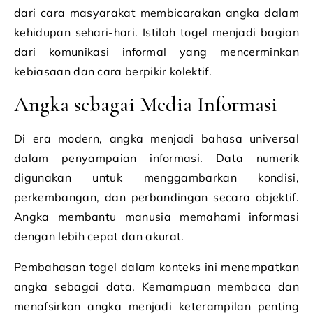
dari cara masyarakat membicarakan angka dalam
kehidupan sehari-hari. Istilah togel menjadi bagian
dari komunikasi informal yang mencerminkan
kebiasaan dan cara berpikir kolektif.
Angka sebagai Media Informasi
Di era modern, angka menjadi bahasa universal
dalam penyampaian informasi. Data numerik
digunakan untuk menggambarkan kondisi,
perkembangan, dan perbandingan secara objektif.
Angka membantu manusia memahami informasi
dengan lebih cepat dan akurat.
Pembahasan togel dalam konteks ini menempatkan
angka sebagai data. Kemampuan membaca dan
menafsirkan angka menjadi keterampilan penting