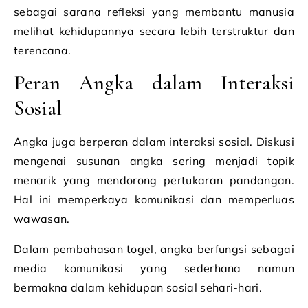
sebagai sarana refleksi yang membantu manusia
melihat kehidupannya secara lebih terstruktur dan
terencana.
Peran Angka dalam Interaksi
Sosial
Angka juga berperan dalam interaksi sosial. Diskusi
mengenai susunan angka sering menjadi topik
menarik yang mendorong pertukaran pandangan.
Hal ini memperkaya komunikasi dan memperluas
wawasan.
Dalam pembahasan togel, angka berfungsi sebagai
media komunikasi yang sederhana namun
bermakna dalam kehidupan sosial sehari-hari.