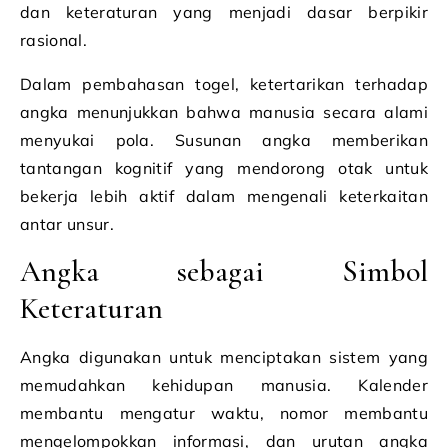
dan keteraturan yang menjadi dasar berpikir
rasional.
Dalam pembahasan togel, ketertarikan terhadap
angka menunjukkan bahwa manusia secara alami
menyukai pola. Susunan angka memberikan
tantangan kognitif yang mendorong otak untuk
bekerja lebih aktif dalam mengenali keterkaitan
antar unsur.
Angka sebagai Simbol
Keteraturan
Angka digunakan untuk menciptakan sistem yang
memudahkan kehidupan manusia. Kalender
membantu mengatur waktu, nomor membantu
mengelompokkan informasi, dan urutan angka